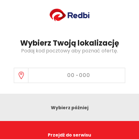
Oferta dla:
brak kodu
22 marca
2017
Dla klientów Redbi
Wybierz Twoją lokalizację
Podaj kod pocztowy aby poznać ofertę.
-
Powrót
Wybierz później
Przejdź do serwisu