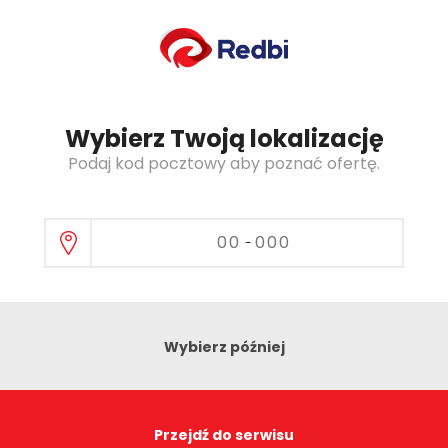
Oferta dla:
brak kodu
Ultra szybki
Internet światłowodowy
Wybierz Twoją lokalizację
Podaj kod pocztowy aby poznać ofertę.
Zapłaciłeś za prędkość, której nie dostałeś?
-
Nie daj się oszukać więcej oszukać na prędkości.
Zobacz jak tego uniknąć.
Wybierz później
Przejdź do serwisu