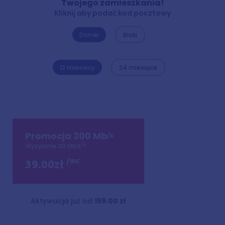
Twojego zamieszkania!
Kliknij aby podać kod pocztowy
Domki
Bloki
12 miesiecy
24 miesiące
Promocja 300 Mb
/s
/s
Wysyłanie 30 Mbit
/mc
39.00zł
Aktywacja już od
159.00 zł