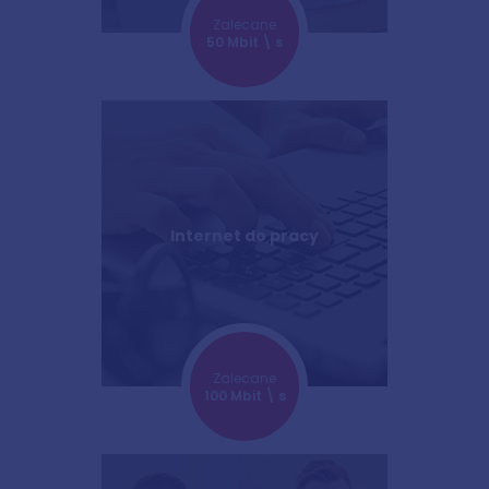
Zalecane
50 Mbit \ s
Internet do pracy
Zalecane
100 Mbit \ s